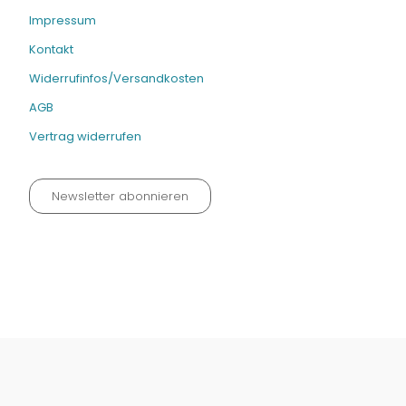
Impressum
Kontakt
Widerrufinfos/Versandkosten
AGB
Vertrag widerrufen
Newsletter abonnieren
Datenschutz neu 2024
Impressum
Kontakt
Widerrufinfos / Versandkosten
AGB
Vertrag widerrufen
© Fachmedien-direkt.de | Verlag Neuer Merkur