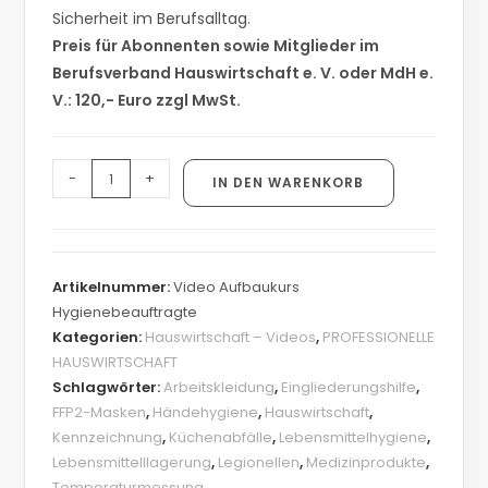
Sicherheit im Berufsalltag.
Preis für Abonnenten sowie Mitglieder im
Berufsverband Hauswirtschaft e. V. oder MdH e.
V.: 120,- Euro zzgl MwSt.
-
+
IN DEN WARENKORB
Artikelnummer:
Video Aufbaukurs
Hygienebeauftragte
Kategorien:
Hauswirtschaft – Videos
,
PROFESSIONELLE
HAUSWIRTSCHAFT
Schlagwörter:
Arbeitskleidung
,
Eingliederungshilfe
,
FFP2-Masken
,
Händehygiene
,
Hauswirtschaft
,
Kennzeichnung
,
Küchenabfälle
,
Lebensmittelhygiene
,
Lebensmittelllagerung
,
Legionellen
,
Medizinprodukte
,
Temperaturmessung