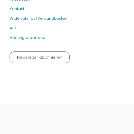
Kontakt
Widerrufinfos/Versandkosten
AGB
Vertrag widerrufen
Newsletter abonnieren
Datenschutz neu 2024
Impressum
Kontakt
Widerrufinfos / Versandkosten
AGB
Vertrag widerrufen
© Fachmedien-direkt.de | Verlag Neuer Merkur