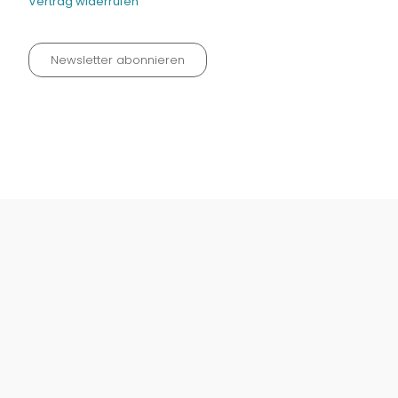
Vertrag widerrufen
Newsletter abonnieren
Datenschutz neu 2024
Impressum
Kontakt
Widerrufinfos / Versandkosten
AGB
Vertrag widerrufen
© Fachmedien-direkt.de | Verlag Neuer Merkur