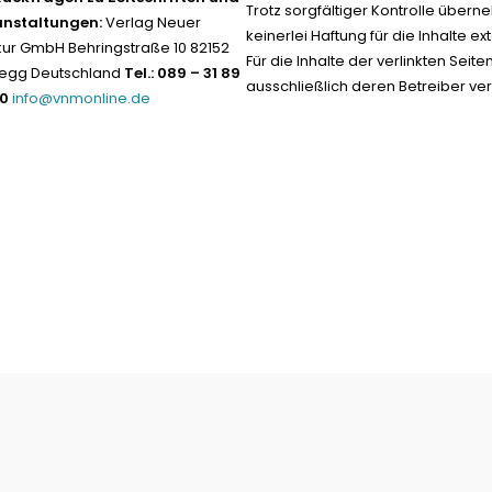
Trotz sorgfältiger Kontrolle übern
anstaltungen:
Verlag Neuer
keinerlei Haftung für die Inhalte ext
ur GmbH Behringstraße 10 82152
Für die Inhalte der verlinkten Seite
egg Deutschland
Tel.: 089 – 31 89
ausschließlich deren Betreiber ver
-0
info@vnmonline.de
Datenschutz neu 2024
Impress
Vertrag widerrufen