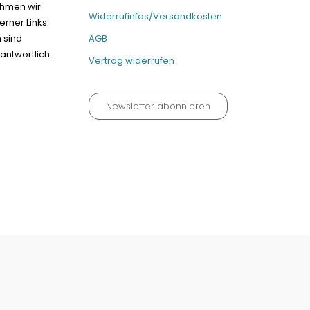
ehmen wir
Widerrufinfos/Versandkosten
erner Links.
n sind
AGB
antwortlich.
Vertrag widerrufen
Newsletter abonnieren
um
Kontakt
Widerrufinfos / Versandkosten
AGB