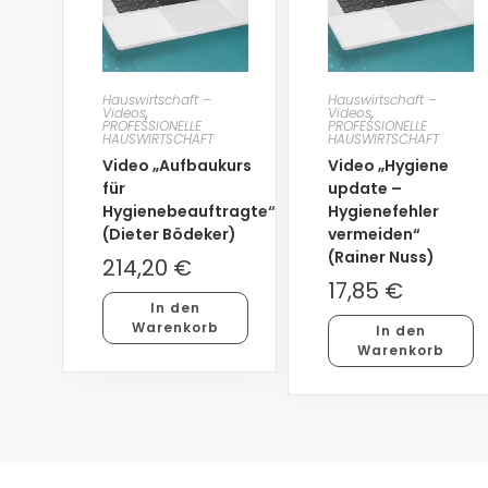
Hauswirtschaft –
Hauswirtschaft –
Videos
,
Videos
,
PROFESSIONELLE
PROFESSIONELLE
HAUSWIRTSCHAFT
HAUSWIRTSCHAFT
Video „Aufbaukurs
Video „Hygiene
für
update –
Hygienebeauftragte“
Hygienefehler
(Dieter Bödeker)
vermeiden“
(Rainer Nuss)
214,20
€
17,85
€
In den
Warenkorb
In den
Warenkorb