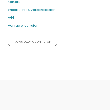
Kontakt
Widerrufinfos/Versandkosten
AGB
Vertrag widerrufen
Newsletter abonnieren
Datenschutz neu 2024
Impressum
Kontakt
Widerrufinfos / Versandkosten
AGB
Vertrag widerrufen
© Fachmedien-direkt.de | Verlag Neuer Merkur