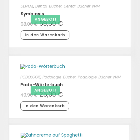
DENTAL
,
Dental-Bücher
,
Dental-Bücher VNM
Symbiosis
ANGEBOT!
69,50
€
98,00
€
In den Warenkorb
PODOLOGIE
,
Podologie-Bücher
,
Podologie-Bücher VNM
Podo-Wörterbuch
ANGEBOT!
25,00
€
49,90
€
In den Warenkorb