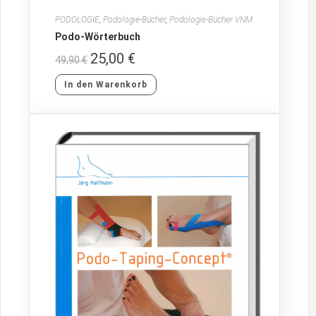
PODOLOGIE
,
Podologie-Bücher
,
Podologie-Bücher VNM
Podo-Wörterbuch
25,00
€
49,90
€
In den Warenkorb