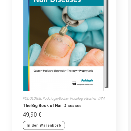
PODOLOGIE
,
Podologie-Bücher
,
Podologie-Bücher VNM
The Big Book of Nail Diseases
49,90
€
In den Warenkorb