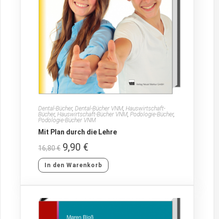
Dental-Bücher
,
Dental-Bücher VNM
,
Hauswirtschaft-
Bücher
,
Hauswirtschaft-Bücher VNM
,
Podologie-Bücher
,
Podologie-Bücher VNM
Mit Plan durch die Lehre
9,90
€
16,80
€
In den Warenkorb