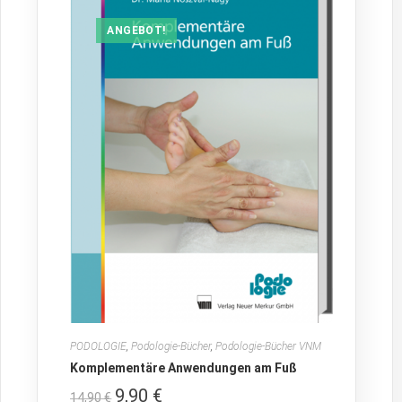
ANGEBOT!
PODOLOGIE
,
Podologie-Bücher
,
Podologie-Bücher VNM
Komplementäre Anwendungen am Fuß
9,90
€
14,90
€