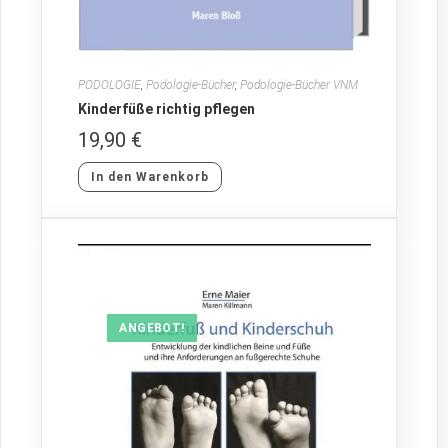
PODOLOGIE
,
Podologie-Bücher
,
Podologie-Bücher VNM
Kinderfüße richtig pflegen
19,90
€
In den Warenkorb
ANGEBOT!