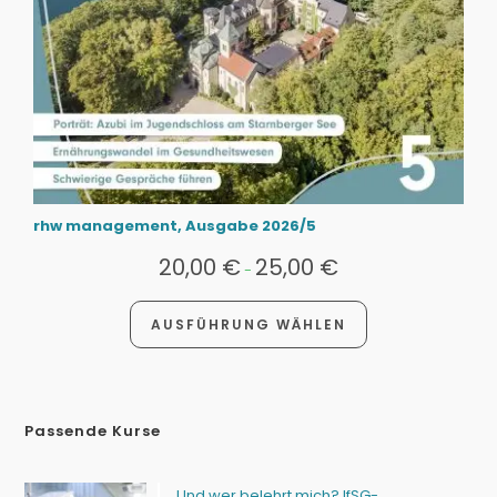
rhw management, Ausgabe 2026/5
20,00
€
25,00
€
-
AUSFÜHRUNG WÄHLEN
Passende Kurse
Und wer belehrt mich? IfSG-