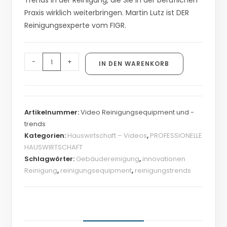
Trends in der Reinigung, die Sie in der beruflichen
Praxis wirklich weiterbringen. Martin Lutz ist DER
Reinigungsexperte vom FIGR.
-
+
IN DEN WARENKORB
Artikelnummer:
Video Reinigungsequipment und -
trends
Kategorien:
Hauswirtschaft – Videos
,
PROFESSIONELLE
HAUSWIRTSCHAFT
Schlagwörter:
Gebäudereinigung
,
innovationen
Reinigung
,
reinigungsequipment
,
reinigungstrends