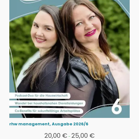
rhw management, Ausgabe 2026/6
20,00
€
25,00
€
-