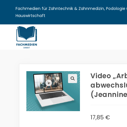
Fachmedien für Zahntechnik & Zahnmedizin, Podologie u
Hauswirtschaft
Video „Ar
abwechslu
🔍
(Jeannine
17,85
€