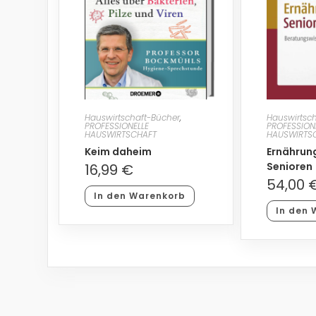
Hauswirtschaft-Bücher
,
Hauswirtsc
PROFESSIONELLE
PROFESSION
HAUSWIRTSCHAFT
HAUSWIRTS
Keim daheim
Ernährun
Senioren
16,99
€
54,00
In den Warenkorb
In den 