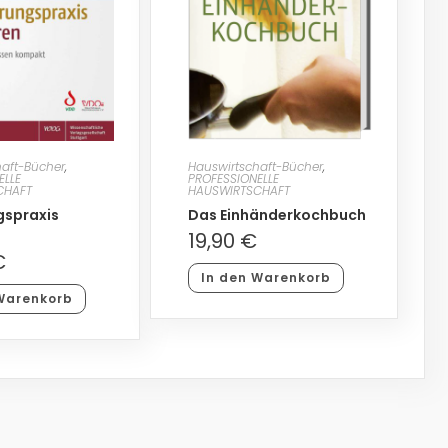
haft-Bücher
,
Hauswirtschaft-Bücher
,
ELLE
PROFESSIONELLE
CHAFT
HAUSWIRTSCHAFT
gspraxis
Das Einhänderkochbuch
19,90
€
€
In den Warenkorb
Warenkorb