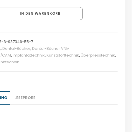
IN DEN WARENKORB
8-3-937346-55-7
L
,
Dental-Bücher
,
Dental-Bücher VNM
D/CAM
,
Implantattechnik
,
Kunststofftechnik
,
Überpresstechnik
,
hntechnik
UNG
LESEPROBE