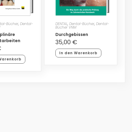
tal-Bücher
,
Dental-
DENTAL
,
Dental-Bücher
,
Dental-
M
Bücher VNM
iplinäre
Durchgebissen
tarbeiten
35,00
€
€
In den Warenkorb
Warenkorb