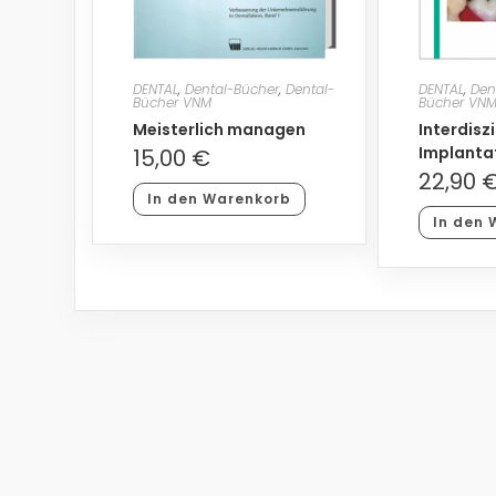
DENTAL
,
Dental-Bücher
,
Dental-
DENTAL
,
Den
Bücher VNM
Bücher VN
Meisterlich managen
Interdisz
Implanta
15,00
€
22,90
In den Warenkorb
In den 