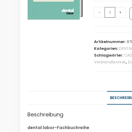
-
+
Artikelnummer:
97
Kategorien:
DENTA
Schlagwörter:
CA
Verblendtechnik
,
Za
BESCHREIB
Beschreibung
dental labor-Fachbuchreihe