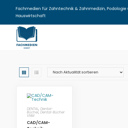
Fachmedien für Zahntechnik & Zahnmedizin, Podologie u
Hauswirtschaft
DENTAL
,
Dental-
Bücher
,
Dental-Bücher
VNM
CAD/CAM-