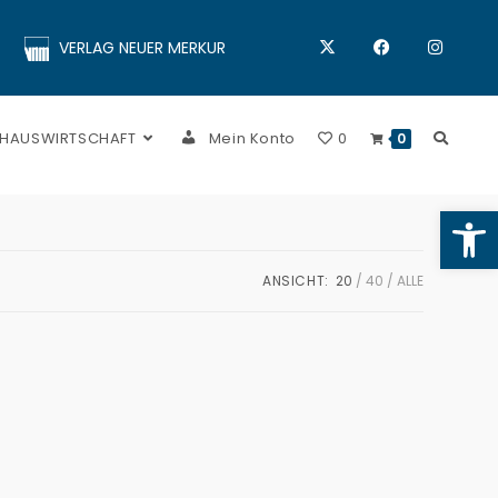
VERLAG NEUER MERKUR
 HAUSWIRTSCHAFT
Mein Konto
0
0
Op
ANSICHT:
20
40
ALLE