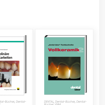
tal-Bücher
,
Dental-
DENTAL
,
Dental-Bücher
,
Dental-
M
Bücher VNM