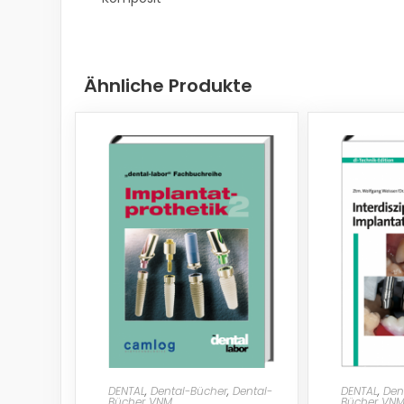
Ähnliche Produkte
DENTAL
,
Dental-Bücher
,
Dental-
DENTAL
,
Den
Bücher VNM
Bücher VN