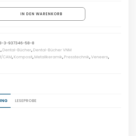
IN DEN WARENKORB
8-3-937346-58-8
L
,
Dental-Bücher
,
Dental-Bücher VNM
M/CAM
,
Komposit
,
Metallkeramik
,
Presstechnik
,
Veneers
,
UNG
LESEPROBE