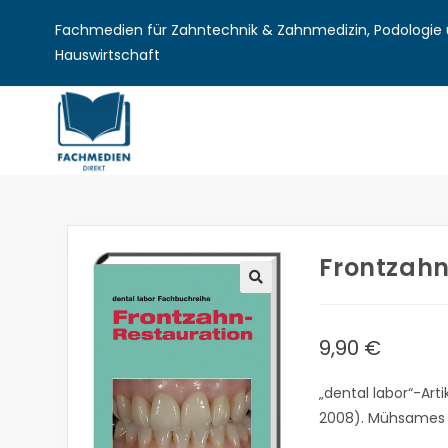
Fachmedien für Zahntechnik & Zahnmedizin, Podologie u
Hauswirtschaft
Frontzahn
🔍
9,90
€
„dental labor“-Ar
2008). Mühsames N