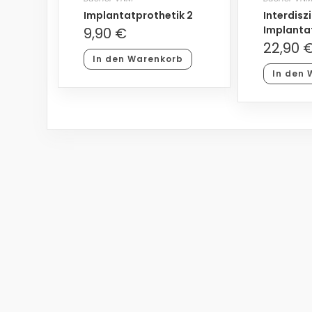
Implantatprothetik 2
Interdisz
Implanta
9,90
€
22,90
In den Warenkorb
In den 