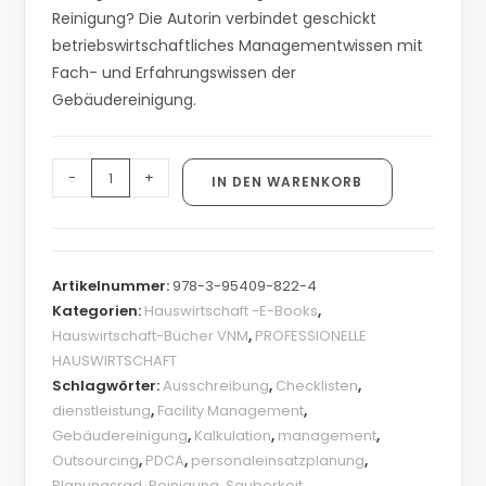
Reinigung? Die Autorin verbindet geschickt
betriebswirtschaftliches Managementwissen mit
Fach- und Erfahrungswissen der
Gebäudereinigung.
-
+
IN DEN WARENKORB
Artikelnummer:
978-3-95409-822-4
Kategorien:
Hauswirtschaft -E-Books
,
Hauswirtschaft-Bücher VNM
,
PROFESSIONELLE
HAUSWIRTSCHAFT
Schlagwörter:
Ausschreibung
,
Checklisten
,
dienstleistung
,
Facility Management
,
Gebäudereinigung
,
Kalkulation
,
management
,
Outsourcing
,
PDCA
,
personaleinsatzplanung
,
Planungsrad
,
Reinigung
,
Sauberkeit