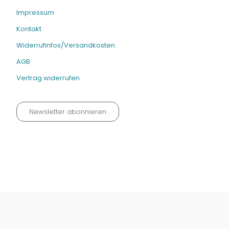
Impressum
Kontakt
Widerrufinfos/Versandkosten
AGB
Vertrag widerrufen
Newsletter abonnieren
Datenschutz neu 2024
Impressum
Kontakt
Widerrufinfos / Versandkosten
AGB
Vertrag widerrufen
© Fachmedien-direkt.de | Verlag Neuer Merkur