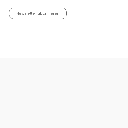
Newsletter abonnieren
Datenschutz neu 2024
Impressum
Kontakt
Widerrufinfos / Versandkosten
AGB
Vertrag widerrufen
© Fachmedien-direkt.de | Verlag Neuer Merkur