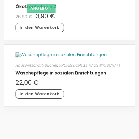
Ökotrophologie 2
ANGEBOT!
13,90
€
26,90
€
In den Warenkorb
Hauswirtschaft-Bücher
,
PROFESSIONELLE HAUSWIRTSCHAFT
Wäschepflege in sozialen Einrichtungen
22,00
€
In den Warenkorb