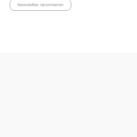
Newsletter abonnieren
Datenschutz neu 2024
Impressum
Kontakt
Widerrufinfos / Versandkosten
AGB
Vertrag widerrufen
© Fachmedien-direkt.de | Verlag Neuer Merkur