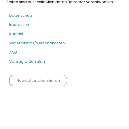
Seiten sind ausschließlich deren Betreiber verantwortlich.
Datenschutz
Impressum
Kontakt
Widerrufinfos/Versandkosten
AGB
Vertrag widerrufen
Newsletter abonnieren
Datenschutz neu 2024
Impressum
Kontakt
Widerrufinfos / Versandkosten
AGB
Vertrag widerrufen
© Fachmedien-direkt.de | Verlag Neuer Merkur