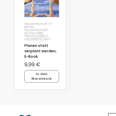
Hauswirtschaft -E-
Books
,
Hauswirtschaft-
Bücher VNM
,
PROFESSIONELLE
HAUSWIRTSCHAFT
Planen statt
verplant werden,
E-Book
9,99
€
In den
Warenkorb