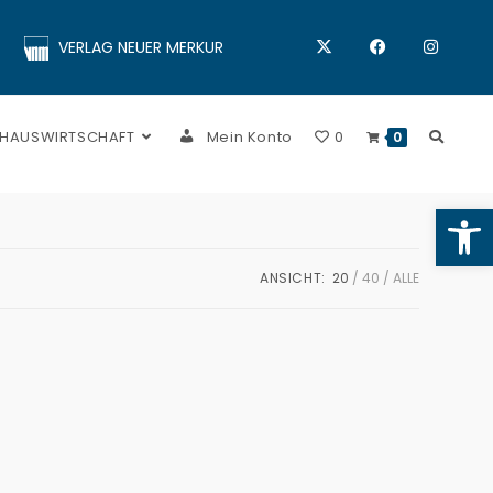
VERLAG NEUER MERKUR
 HAUSWIRTSCHAFT
Mein Konto
0
0
Op
ANSICHT:
20
40
ALLE