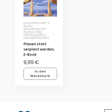
Hauswirtschaft -E-
Books
,
Hauswirtschaft-
Bücher VNM
,
PROFESSIONELLE
HAUSWIRTSCHAFT
Planen statt
verplant werden,
E-Book
9,99
€
In den
Warenkorb