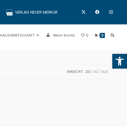
VERLAG NEUER MERKUR
 HAUSWIRTSCHAFT
Mein Konto
0
0
Op
ANSICHT:
20
40
ALLE