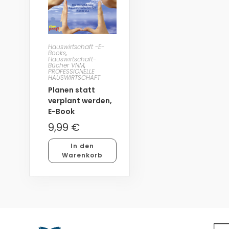
Hauswirtschaft -E-
Books
,
Hauswirtschaft-
Bücher VNM
,
PROFESSIONELLE
HAUSWIRTSCHAFT
Planen statt
verplant werden,
E-Book
9,99
€
In den
Warenkorb