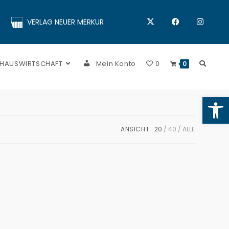
VERLAG NEUER MERKUR
 HAUSWIRTSCHAFT
Mein Konto
0
0
Op
ANSICHT:
20
40
ALLE