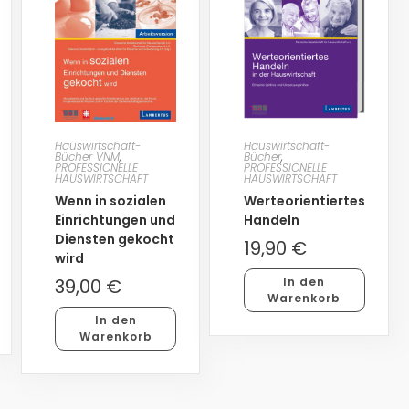
Hauswirtschaft-
Hauswirtschaft-
Bücher VNM
,
Bücher
,
PROFESSIONELLE
PROFESSIONELLE
HAUSWIRTSCHAFT
HAUSWIRTSCHAFT
Wenn in sozialen
Werteorientiertes
Einrichtungen und
Handeln
Diensten gekocht
19,90
€
wird
39,00
€
In den
Warenkorb
In den
Warenkorb