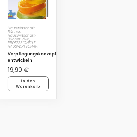
Hauswirtschaft-
Bücher
,
Hauswirtschaft-
Bücher VNM
,
PROFESSIONELLE
HAUSWIRTSCHAFT
Verpflegungskonzepte
entwickeln
19,90
€
In den
Warenkorb