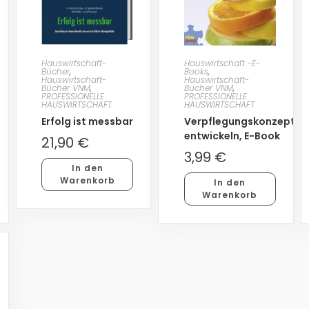
Hauswirtschaft-
Hauswirtschaft -E-
Bücher
,
Books
,
Hauswirtschaft-
Hauswirtschaft-
Bücher VNM
,
Bücher VNM
,
PROFESSIONELLE
PROFESSIONELLE
HAUSWIRTSCHAFT
HAUSWIRTSCHAFT
Erfolg ist messbar
Verpflegungskonzepte
entwickeln, E-Book
21,90
€
3,99
€
In den
Warenkorb
In den
Warenkorb