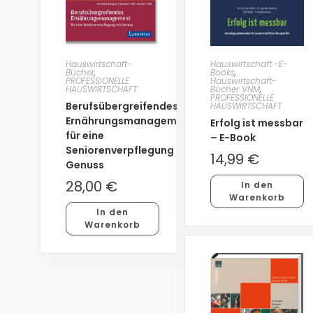
Hauswirtschaft-
Hauswirtschaft -E-
Bücher
,
Books
,
PROFESSIONELLE
Hauswirtschaft-
HAUSWIRTSCHAFT
Bücher VNM
,
PROFESSIONELLE
Berufsübergreifendes
HAUSWIRTSCHAFT
Ernährungsmanagement
Erfolg ist messbar
für eine
– E-Book
Seniorenverpflegung mit
14,99
€
Genuss
28,00
€
In den
Warenkorb
In den
Warenkorb