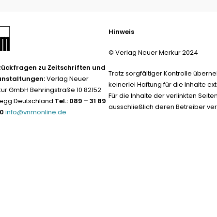
Hinweis
© Verlag Neuer Merkur 2024
Rückfragen zu Zeitschriften und
Trotz sorgfältiger Kontrolle übern
anstaltungen:
Verlag Neuer
keinerlei Haftung für die Inhalte ext
ur GmbH Behringstraße 10 82152
Für die Inhalte der verlinkten Seite
egg Deutschland
Tel.: 089 – 31 89
ausschließlich deren Betreiber ver
-0
info@vnmonline.de
Datenschutz neu 2024
Impress