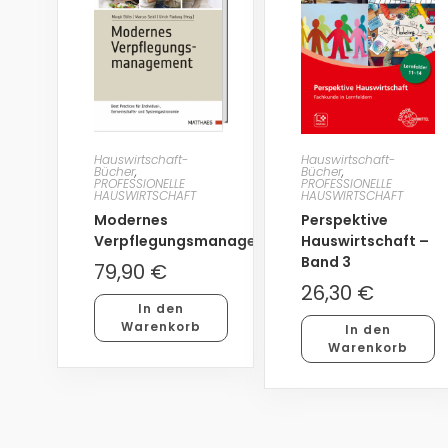
Hauswirtschaft-
Hauswirtschaft-
Bücher
,
Bücher
,
PROFESSIONELLE
PROFESSIONELLE
HAUSWIRTSCHAFT
HAUSWIRTSCHAFT
Modernes
Perspektive
Verpflegungsmanagement
Hauswirtschaft –
Band 3
79,90
€
26,30
€
In den
Warenkorb
In den
Warenkorb