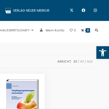
VERLAG NEUER MERKUR
 HAUSWIRTSCHAFT
Mein Konto
0
0
Op
ANSICHT:
20
40
ALLE