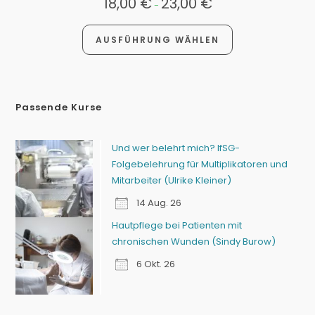
18,00
€
23,00
€
-
AUSFÜHRUNG WÄHLEN
Passende Kurse
Und wer belehrt mich? IfSG-
Folgebelehrung für Multiplikatoren und
Mitarbeiter (Ulrike Kleiner)
14 Aug. 26
Hautpflege bei Patienten mit
chronischen Wunden (Sindy Burow)
6 Okt. 26