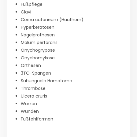
Fußpflege
Clavi
Cornu cutaneum (Hauthorn)
Hyperkeratosen
Nagelprothesen
Malum perforans
Onychogrypose
Onychomykose
Orthesen
3TO-Spangen
Subunguale Hämatome
Thrombose
Ulcera cruris
Warzen
Wunden
Fußfehlformen