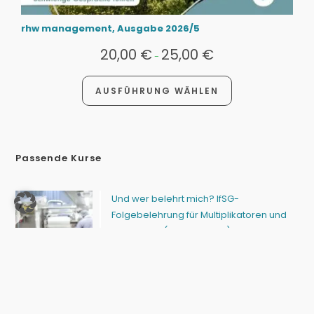
rhw management, Ausgabe 2026/5
20,00
€
25,00
€
-
AUSFÜHRUNG WÄHLEN
Passende Kurse
Und wer belehrt mich? IfSG-
Folgebelehrung für Multiplikatoren und
Mitarbeiter (Ulrike Kleiner)
14 Aug. 26
Hautpflege bei Patienten mit
chronischen Wunden (Sindy Burow)