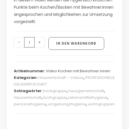
In diesem Video werden die hygienisch kritischen
Punkte beim Kochen/Backen mit Bewohner:innen
angesprochen und Möglichkeiten zur Umsetzung
vorgestellt.
-
+
IN DEN WARENKORB
Artikelnummer:
Video Kochen mit Bewohner:innen
Kategorien:
Hauswirtschaft – Videos
,
PROFESSIONELLE
HAUSWIRTSCHAFT
Schlagwörter:
backgruppe
,
hausgemeinschaft
,
Hauswirtschaft
,
kochgruppe
,
Lebensmittelhygiene
,
personalhygiene
,
umgebungshygiene
,
wohngruppen