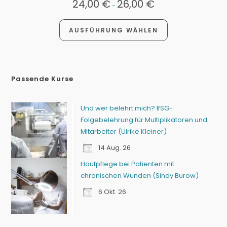
24,00
€
26,00
€
-
AUSFÜHRUNG WÄHLEN
Passende Kurse
Und wer belehrt mich? IfSG-
Folgebelehrung für Multiplikatoren und
Mitarbeiter (Ulrike Kleiner)
14 Aug. 26
Hautpflege bei Patienten mit
chronischen Wunden (Sindy Burow)
6 Okt. 26