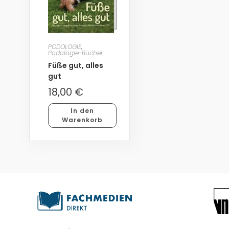
PODOLOGIE
,
Podologie-Bücher
Füße gut, alles
gut
18,00
€
In den
Warenkorb