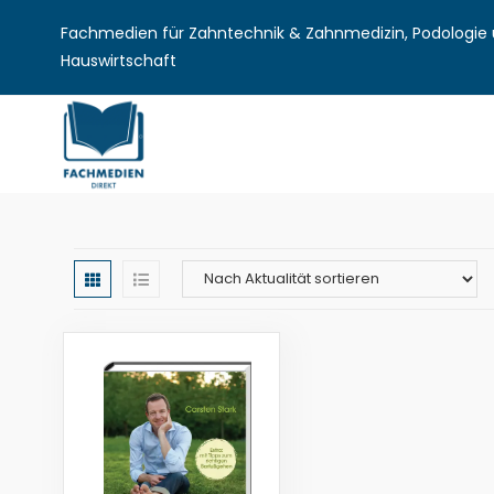
Fachmedien für Zahntechnik & Zahnmedizin, Podologie u
Hauswirtschaft