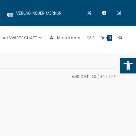
VERLAG NEUER MERKUR
 HAUSWIRTSCHAFT
Mein Konto
0
0
Op
ANSICHT:
20
40
ALLE