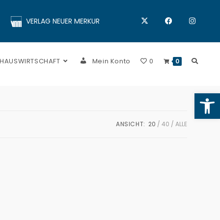
VERLAG NEUER MERKUR
 HAUSWIRTSCHAFT
Mein Konto
0
0
Op
ANSICHT:
20
40
ALLE