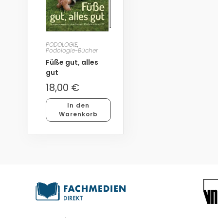
PODOLOGIE
,
Podologie-Bücher
Füße gut, alles
gut
18,00
€
In den
Warenkorb