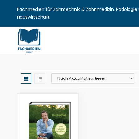
Fachmedien für Zahntechnik & Zahnmedizin, Podologie u
Hauswirtschaft