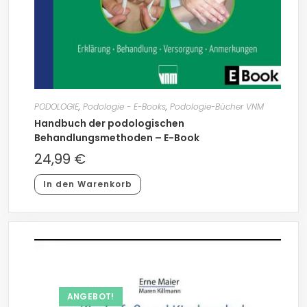
PODOLOGIE
,
Podologie - E-Books
,
Podologie-Bücher VNM
Handbuch der podologischen
Behandlungsmethoden – E-Book
24,99
€
In den Warenkorb
ANGEBOT!