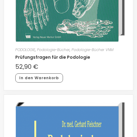
PODOLOGIE
,
Podologie-Bücher
,
Podologie-Bücher VNM
Prüfungsfragen für die Podologie
52,90
€
In den Warenkorb