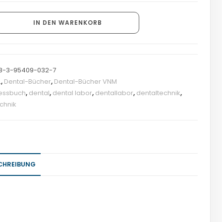
IN DEN WARENKORB
8-3-95409-032-7
L
,
Dental-Bücher
,
Dental-Bücher VNM
essbuch
,
dental
,
dental labor
,
dentallabor
,
dentaltechnik
,
chnik
CHREIBUNG