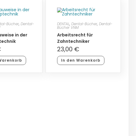
tal-Bücher
,
Dental-
DENTAL
,
Dental-Bücher
,
Dental-
M
Bücher VNM
weise in der
Arbeitsrecht für
technik
Zahntechniker
€
23,00
€
Warenkorb
In den Warenkorb