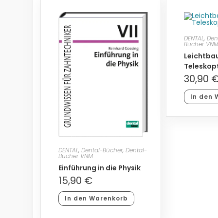
DENTAL
,
Den
Bücher VN
Leichtbau
Teleskop
30,90
In den 
DENTAL
,
Dental-Bücher
,
Dental-
Bücher VNM
Einführung in die Physik
15,90
€
In den Warenkorb