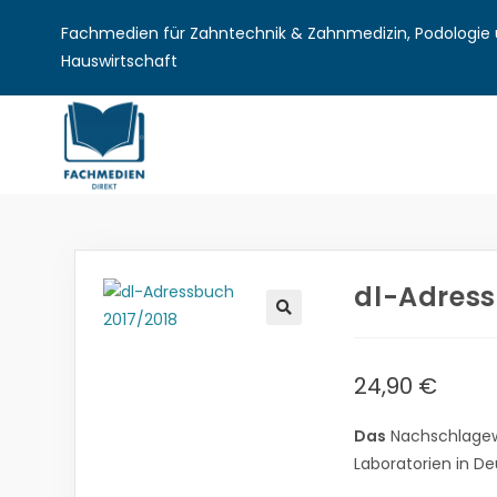
Fachmedien für Zahntechnik & Zahnmedizin, Podologie u
Hauswirtschaft
dl-Adress
🔍
24,90
€
Das
Nachschlagew
Laboratorien in De