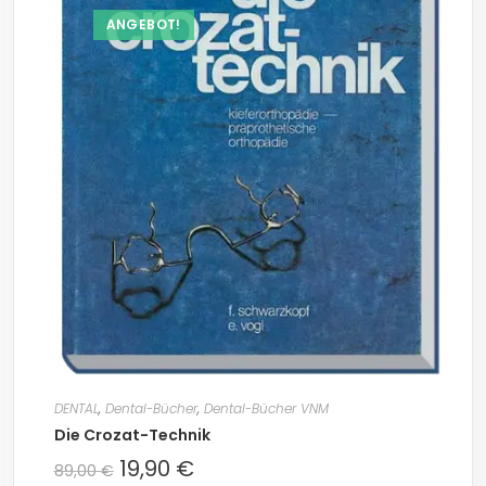
ANGEBOT!
DENTAL
,
Dental-Bücher
,
Dental-Bücher VNM
Die Crozat-Technik
19,90
€
89,00
€