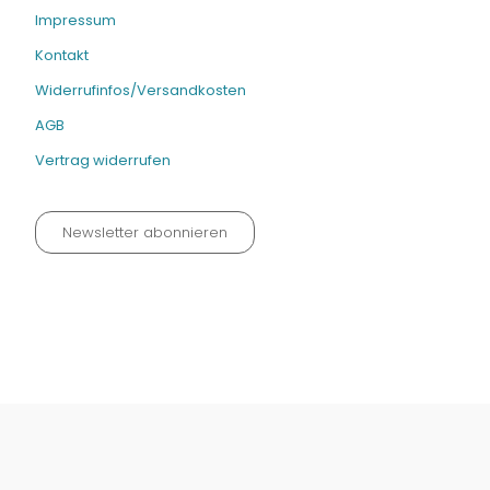
Impressum
Kontakt
Widerrufinfos/Versandkosten
AGB
Vertrag widerrufen
Newsletter abonnieren
Datenschutz neu 2024
Impressum
Kontakt
Widerrufinfos / Versandkosten
AGB
Vertrag widerrufen
© Fachmedien-direkt.de | Verlag Neuer Merkur