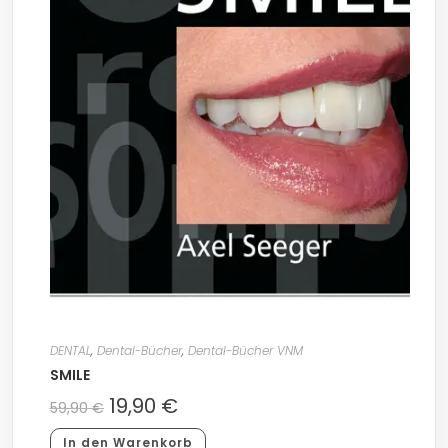
DENTAL
,
Dental-Bücher
,
Dental-Bücher VNM
SMILE
19,90
€
59,90
€
In den Warenkorb