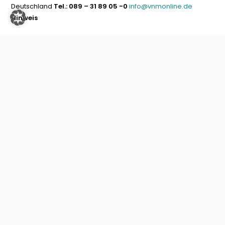
Deutschland
Tel.: 089 – 31 89 05 -0
info@vnmonline.de
Hinweis
© Verlag Neuer Merkur 2024
Trotz sorgfältiger Kontrolle übernehmen wir keinerlei Haftung
für die Inhalte externer Links. Für die Inhalte der verlinkten
Seiten sind ausschließlich deren Betreiber verantwortlich.
Datenschutz
Impressum
Kontakt
Widerrufinfos/Versandkosten
AGB
Vertrag widerrufen
Newsletter abonnieren