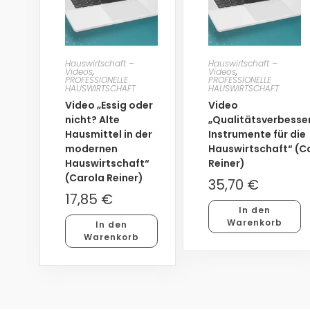
Hauswirtschaft –
Hauswirtschaft –
Videos
,
Videos
,
PROFESSIONELLE
PROFESSIONELLE
HAUSWIRTSCHAFT
HAUSWIRTSCHAFT
Video „Essig oder
Video
nicht? Alte
„Qualitätsverbesse
Hausmittel in der
Instrumente für die
modernen
Hauswirtschaft“ (C
Hauswirtschaft“
Reiner)
(Carola Reiner)
35,70
€
17,85
€
In den
Warenkorb
In den
Warenkorb