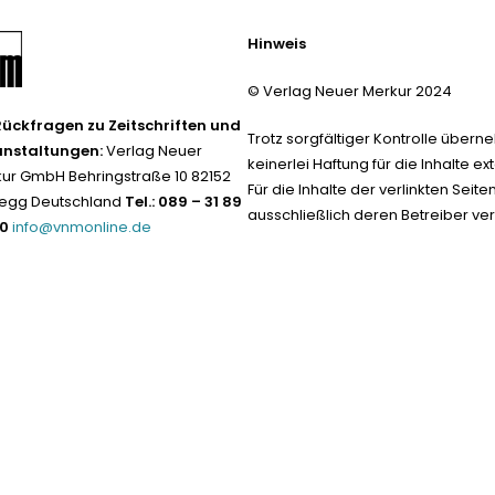
Hinweis
© Verlag Neuer Merkur 2024
Rückfragen zu Zeitschriften und
Trotz sorgfältiger Kontrolle übern
anstaltungen:
Verlag Neuer
keinerlei Haftung für die Inhalte ext
ur GmbH Behringstraße 10 82152
Für die Inhalte der verlinkten Seite
egg Deutschland
Tel.: 089 – 31 89
ausschließlich deren Betreiber ver
-0
info@vnmonline.de
Datenschutz neu 2024
Impress
Vertrag widerrufen