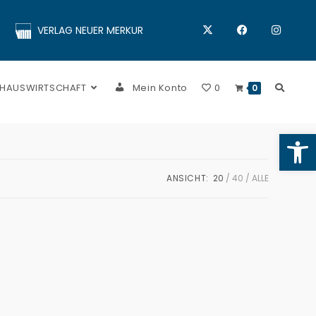
VERLAG NEUER MERKUR
 HAUSWIRTSCHAFT
Mein Konto
0
0
Op
ANSICHT:
20
40
ALLE