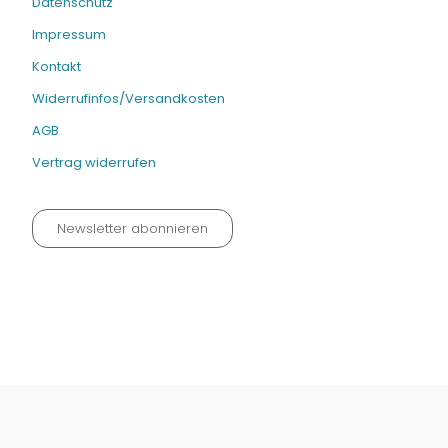
Datenschutz
Impressum
Kontakt
Widerrufinfos/Versandkosten
AGB
Vertrag widerrufen
Newsletter abonnieren
Datenschutz neu 2024
Impressum
Kontakt
Widerrufinfos / Versandkosten
AGB
Vertrag widerrufen
© Fachmedien-direkt.de | Verlag Neuer Merkur