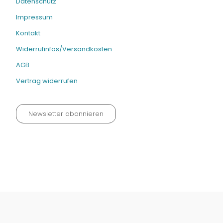
Datenschutz
Impressum
Kontakt
Widerrufinfos/Versandkosten
AGB
Vertrag widerrufen
Newsletter abonnieren
Datenschutz neu 2024
Impressum
Kontakt
Widerrufinfos / Versandkosten
AGB
Vertrag widerrufen
© Fachmedien-direkt.de | Verlag Neuer Merkur