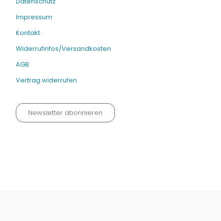
Datenschutz
Impressum
Kontakt
Widerrufinfos/Versandkosten
AGB
Vertrag widerrufen
Newsletter abonnieren
Datenschutz neu 2024
Impressum
Kontakt
Widerrufinfos / Versandkosten
AGB
Vertrag widerrufen
© Fachmedien-direkt.de | Verlag Neuer Merkur