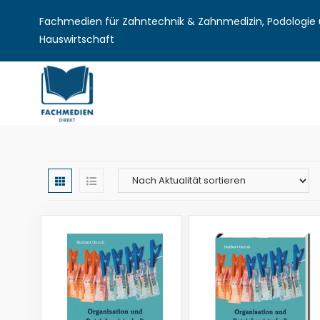
Fachmedien für Zahntechnik & Zahnmedizin, Podologie u
Hauswirtschaft