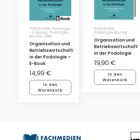
PODOLOGIE
,
Podologie
PODOLOGIE
,
- E-Books
,
Podologie-
Podologie-Bücher
Bücher VNM
Organisation und
Organisation und
Betriebswirtschaft
Betriebswirtschaft
in der Podologie
in der Podologie –
19,90
€
E-Book
14,99
€
In den
Warenkorb
In den
Warenkorb