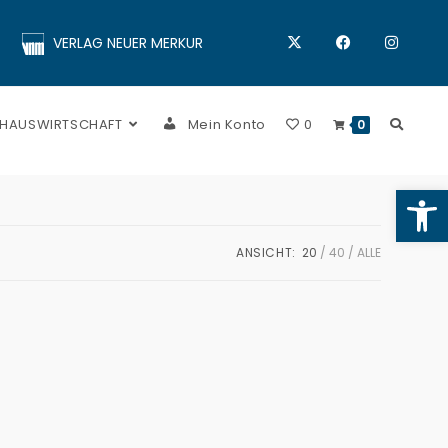
VERLAG NEUER MERKUR
 HAUSWIRTSCHAFT
Mein Konto
0
0
Op
ANSICHT:
20
40
ALLE