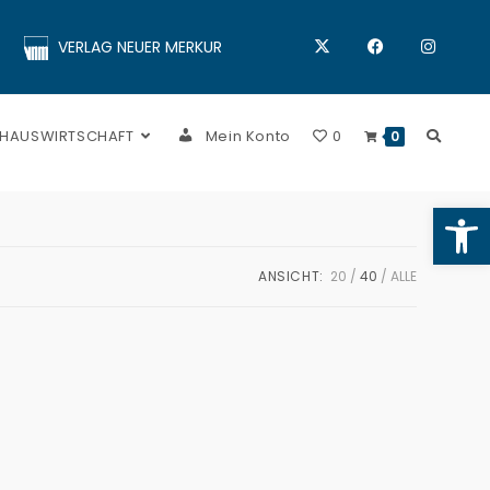
VERLAG NEUER MERKUR
 HAUSWIRTSCHAFT
Mein Konto
0
0
Op
ANSICHT:
20
40
ALLE