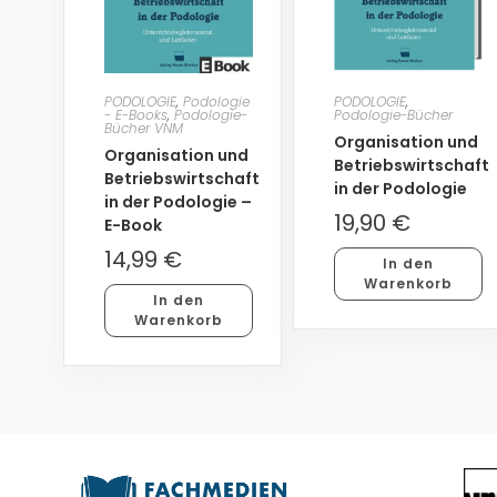
PODOLOGIE
,
Podologie
PODOLOGIE
,
- E-Books
,
Podologie-
Podologie-Bücher
Bücher VNM
Organisation und
Organisation und
Betriebswirtschaft
Betriebswirtschaft
in der Podologie
in der Podologie –
19,90
€
E-Book
14,99
€
In den
Warenkorb
In den
Warenkorb