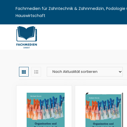
Fachmedien für Zahntechnik & Zahnmedizin, Podologie u
Hauswirtschaft