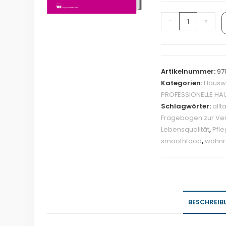
-
+
Artikelnummer:
97
Kategorien:
Hauswi
PROFESSIONELLE H
Schlagwörter:
all
Fragebogen zur Ver
Lebensqualität
,
Pfl
smoothfood
,
wohn
BESCHREIB