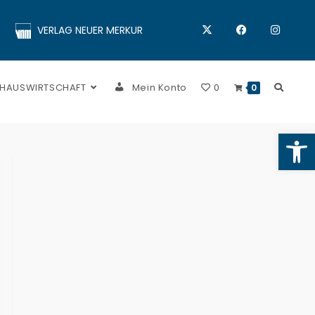
VERLAG NEUER MERKUR
 HAUSWIRTSCHAFT
Mein Konto
0
0
Op