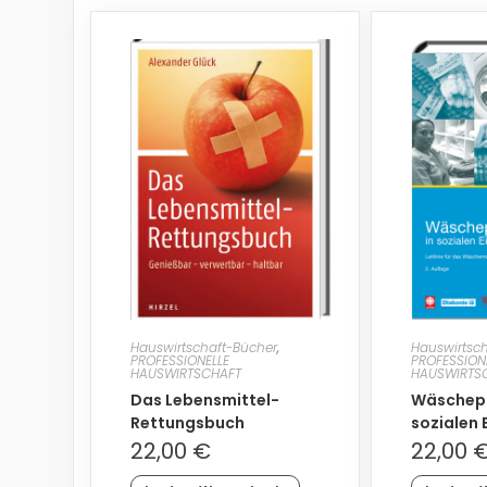
Hauswirtschaft-Bücher
,
Hauswirtsc
PROFESSIONELLE
PROFESSION
HAUSWIRTSCHAFT
HAUSWIRTS
Das Lebensmittel-
Wäschepf
Rettungsbuch
sozialen 
22,00
€
22,00