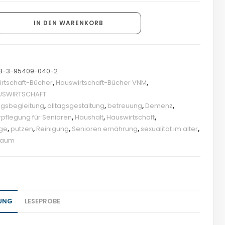
IN DEN WARENKORB
8-3-95409-040-2
rtschaft-Bücher
,
Hauswirtschaft-Bücher VNM
,
AUSWIRTSCHAFT
tagsbegleitung
,
alltagsgestaltung
,
betreuung
,
Demenz
,
pflegung für Senioren
,
Haushalt
,
Hauswirtschaft
,
ege
,
putzen
,
Reinigung
,
Senioren ernährung
,
sexualität im alter
,
raum
UNG
LESEPROBE