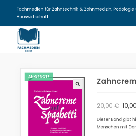
Fachmedien für Zahntechnik & Zahnmedizin, Podologie u
Hauswirtschaft
ANGEBOT!
Zahncreme
🔍
20,00
€
10,0
Dieser Band gibt h
Menschen mit Deme