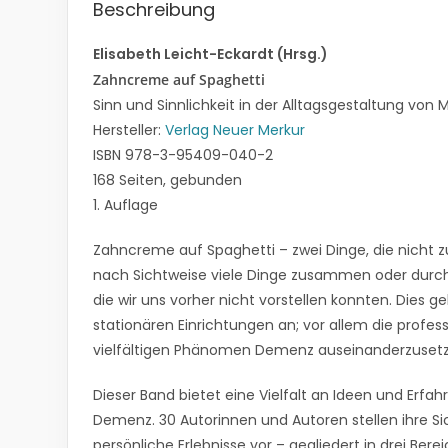
Beschreibung
Elisabeth Leicht-Eckardt (Hrsg.)
Zahncreme auf Spaghetti
Sinn und Sinnlichkeit in der Alltagsgestaltung v
Hersteller:
Verlag Neuer Merkur
ISBN 978-3-95409-040-2
168 Seiten, gebunden
1. Auflage
Zahncreme auf Spaghetti – zwei Dinge, die nicht
nach Sichtweise viele Dinge zusammen oder durc
die wir uns vorher nicht vorstellen konnten. Dies 
stationären Einrichtungen an; vor allem die profes
vielfältigen Phänomen Demenz auseinanderzusetzen
Dieser Band bietet eine Vielfalt an Ideen und Erfa
Demenz. 30 Autorinnen und Autoren stellen ihre S
persönliche Erlebnisse vor – gegliedert in drei Berei