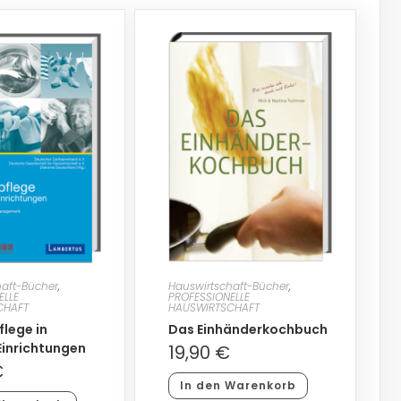
haft-Bücher
,
Hauswirtschaft-Bücher
,
ELLE
PROFESSIONELLE
CHAFT
HAUSWIRTSCHAFT
lege in
Das Einhänderkochbuch
Einrichtungen
19,90
€
€
In den Warenkorb