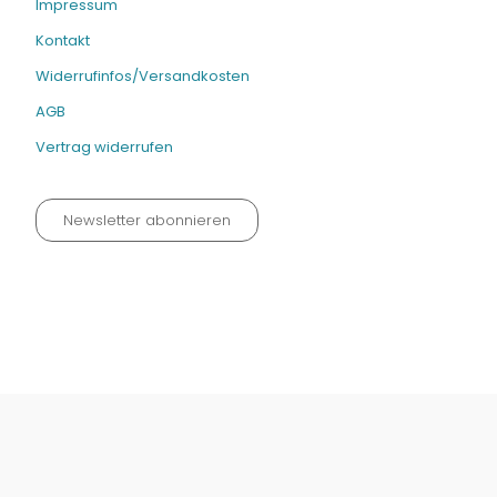
Impressum
Kontakt
Widerrufinfos/Versandkosten
AGB
Vertrag widerrufen
Newsletter abonnieren
Datenschutz neu 2024
Impressum
Kontakt
Widerrufinfos / Versandkosten
AGB
Vertrag widerrufen
© Fachmedien-direkt.de | Verlag Neuer Merkur