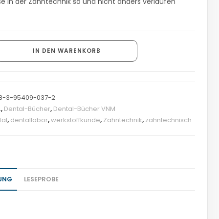
se in der Zahntechnik so und nicht anders verlaufen
IN DEN WARENKORB
8-3-95409-037-2
L
,
Dental-Bücher
,
Dental-Bücher VNM
tal
,
dentallabor
,
werkstoffkunde
,
Zahntechnik
,
zahntechnisch
UNG
LESEPROBE