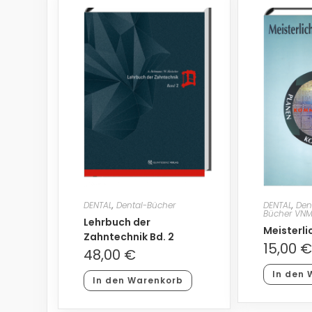
DENTAL
,
Dental-Bücher
DENTAL
,
Den
Bücher VN
Lehrbuch der
Meisterl
Zahntechnik Bd. 2
15,00
€
48,00
€
In den 
In den Warenkorb