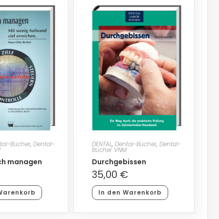
tal-Bücher
,
Dental-
DENTAL
,
Dental-Bücher
,
Dental-
M
Bücher VNM
ich managen
Durchgebissen
35,00
€
Warenkorb
In den Warenkorb