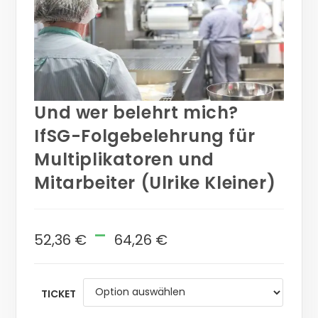
Und wer belehrt mich?
IfSG-Folgebelehrung für
Multiplikatoren und
Mitarbeiter (Ulrike Kleiner)
-
52,36
€
64,26
€
TICKET