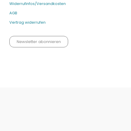
Widerrufinfos/Versandkosten
AGB
Vertrag widerrufen
Newsletter abonnieren
Datenschutz neu 2024
Impressum
Kontakt
Widerrufinfos / Versandkosten
AGB
Vertrag widerrufen
© Fachmedien-direkt.de | Verlag Neuer Merkur