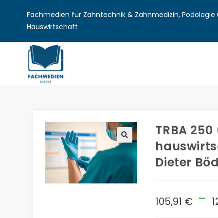
Fachmedien für Zahntechnik & Zahnmedizin, Podologie u
Hauswirtschaft
TRBA 250 
hauswirtsc
🔍
Dieter Bö
-
105,91
€
1