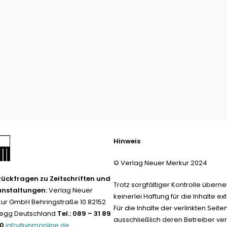
Hinweis
© Verlag Neuer Merkur 2024
Rückfragen zu Zeitschriften und
Trotz sorgfältiger Kontrolle übern
anstaltungen:
Verlag Neuer
keinerlei Haftung für die Inhalte ext
ur GmbH Behringstraße 10 82152
Für die Inhalte der verlinkten Seite
egg Deutschland
Tel.: 089 – 31 89
ausschließlich deren Betreiber ver
-0
info@vnmonline.de