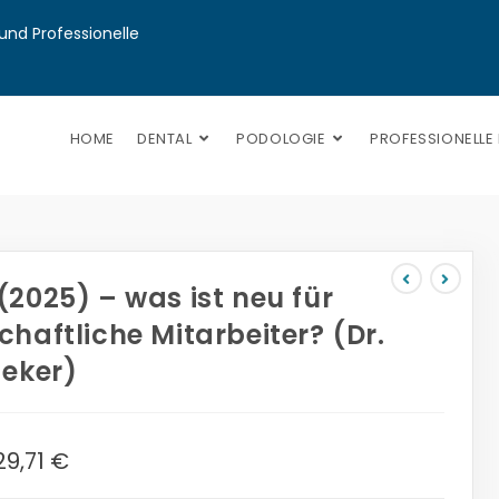
nd Professionelle 
HOME
DENTAL
PODOLOGIE
PROFESSIONELLE
(2025) – was ist neu für
haftliche Mitarbeiter? (Dr.
deker)
29,71
€