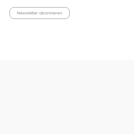
Newsletter abonnieren
Datenschutz neu 2024
Impressum
Kontakt
Widerrufinfos / Versandkosten
AGB
Vertrag widerrufen
© Fachmedien-direkt.de | Verlag Neuer Merkur