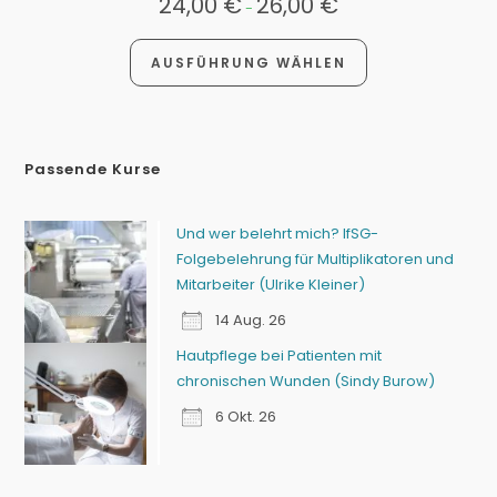
24,00
€
26,00
€
-
AUSFÜHRUNG WÄHLEN
Passende Kurse
Und wer belehrt mich? IfSG-
Folgebelehrung für Multiplikatoren und
Mitarbeiter (Ulrike Kleiner)
14 Aug. 26
Hautpflege bei Patienten mit
chronischen Wunden (Sindy Burow)
6 Okt. 26