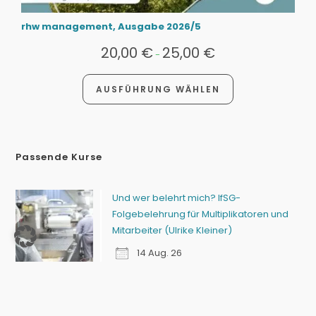
rhw management, Ausgabe 2026/5
20,00
€
25,00
€
-
AUSFÜHRUNG WÄHLEN
Passende Kurse
Und wer belehrt mich? IfSG-
Folgebelehrung für Multiplikatoren und
Mitarbeiter (Ulrike Kleiner)
14 Aug. 26
Hautpflege bei Patienten mit
chronischen Wunden (Sindy Burow)
6 Okt. 26