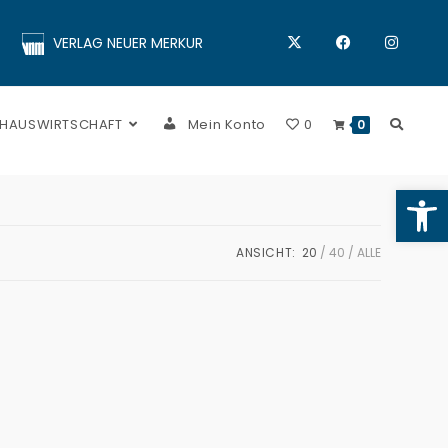
VERLAG NEUER MERKUR
 HAUSWIRTSCHAFT
Mein Konto
0
0
Op
ANSICHT:
20
40
ALLE