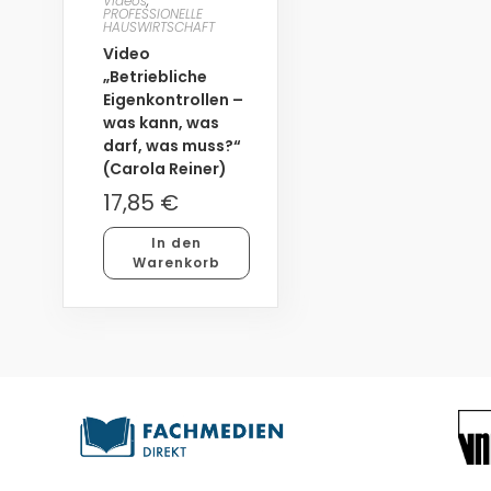
Videos
,
PROFESSIONELLE
HAUSWIRTSCHAFT
Video
„Betriebliche
Eigenkontrollen –
was kann, was
darf, was muss?“
(Carola Reiner)
17,85
€
In den
Warenkorb