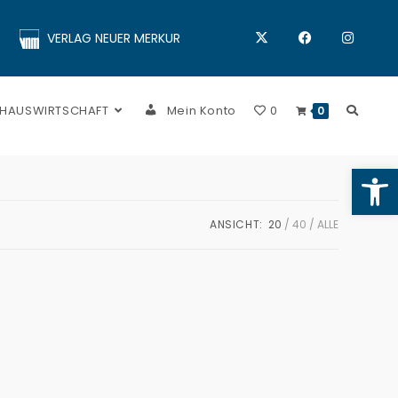
VERLAG NEUER MERKUR
 HAUSWIRTSCHAFT
Mein Konto
0
0
Op
ANSICHT:
20
40
ALLE