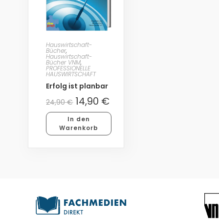
Hauswirtschaft-
Bücher
,
Hauswirtschaft-
Bücher VNM
,
PROFESSIONELLE
HAUSWIRTSCHAFT
Erfolg ist planbar
14,90
€
24,90
€
In den
Warenkorb