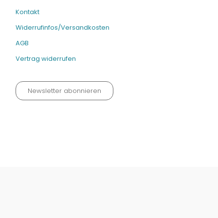
Kontakt
Widerrufinfos/Versandkosten
AGB
Vertrag widerrufen
Newsletter abonnieren
Datenschutz neu 2024
Impressum
Kontakt
Widerrufinfos / Versandkosten
AGB
Vertrag widerrufen
© Fachmedien-direkt.de | Verlag Neuer Merkur