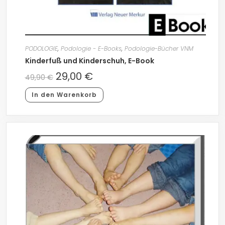
PODOLOGIE
,
Podologie - E-Books
,
Podologie-Bücher VNM
Kinderfuß und Kinderschuh, E-Book
29,00
€
49,90
€
In den Warenkorb