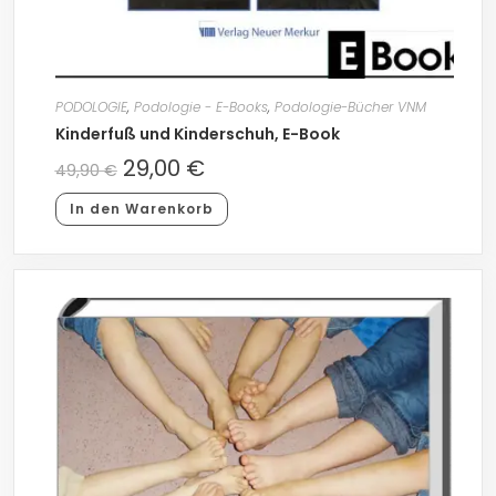
PODOLOGIE
,
Podologie - E-Books
,
Podologie-Bücher VNM
Kinderfuß und Kinderschuh, E-Book
29,00
€
49,90
€
In den Warenkorb