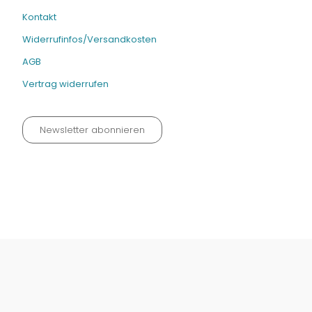
Kontakt
Widerrufinfos/Versandkosten
AGB
Vertrag widerrufen
Newsletter abonnieren
Datenschutz neu 2024
Impressum
Kontakt
Widerrufinfos / Versandkosten
AGB
Vertrag widerrufen
© Fachmedien-direkt.de | Verlag Neuer Merkur