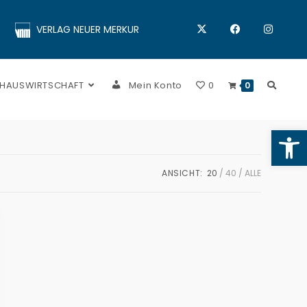
VERLAG NEUER MERKUR
 HAUSWIRTSCHAFT
Mein Konto
0
0
Op
ANSICHT:
20
40
ALLE