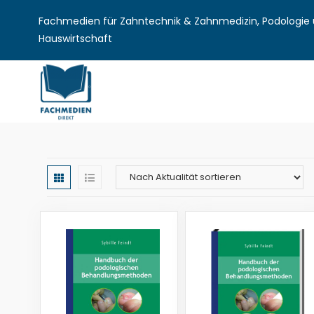
Fachmedien für Zahntechnik & Zahnmedizin, Podologie u
Hauswirtschaft