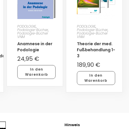
PODOLOGIE
,
PODOLOGIE
,
Podologie-Bücher
,
Podologie-Bücher
,
Podologie-Bücher
Podologie-Bücher
VNM
VNM
Anamnese in der
Theorie der med.
Podologie
Fußbehandlung 1-
den
3
24,95
€
189,90
€
In den
Warenkorb
In den
Warenkorb
Hinweis