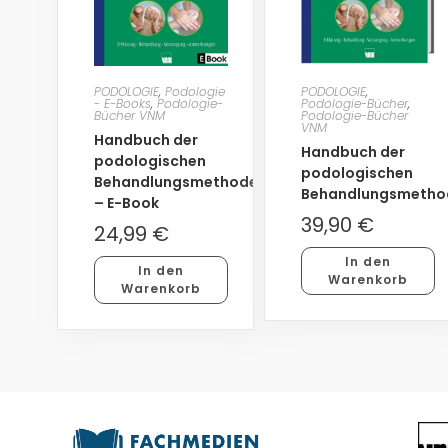
PODOLOGIE
,
Podologie
PODOLOGIE
,
- E-Books
,
Podologie-
Podologie-Bücher
,
Bücher VNM
Podologie-Bücher
VNM
Handbuch der
Handbuch der
podologischen
podologischen
Behandlungsmethoden
Behandlungsmetho
– E-Book
39,90
€
24,99
€
In den
In den
Warenkorb
Warenkorb