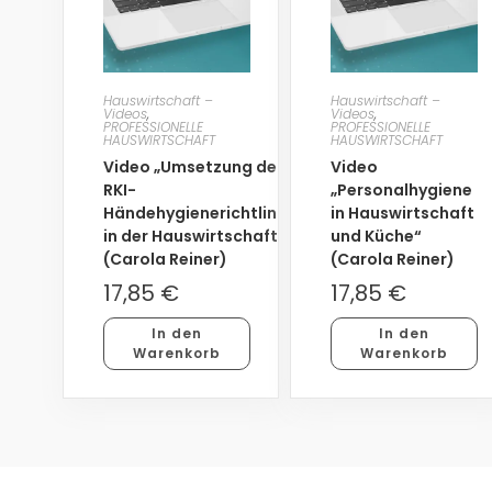
Hauswirtschaft –
Hauswirtschaft –
Videos
,
Videos
,
PROFESSIONELLE
PROFESSIONELLE
HAUSWIRTSCHAFT
HAUSWIRTSCHAFT
Video „Umsetzung der
Video
RKI-
„Personalhygiene
Händehygienerichtlinie
in Hauswirtschaft
in der Hauswirtschaft“
und Küche“
(Carola Reiner)
(Carola Reiner)
17,85
€
17,85
€
In den
In den
Warenkorb
Warenkorb