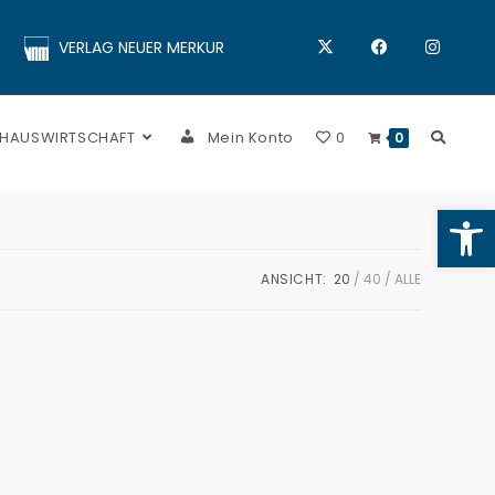
VERLAG NEUER MERKUR
 HAUSWIRTSCHAFT
Mein Konto
0
0
Op
ANSICHT:
20
40
ALLE