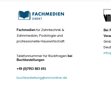
für Zahntechnik &
Fachmedien
Bei 
Zahnmedizin, Podologie und
Vera
professionelle Hauswirtschaft
GmbH
Deu
info
Telefonnummer für Rückfragen
bei
Buchbestellungen
+49 (0)7953 883 691
buchbestellung@vnmonline.de
© Fachmedien-direkt.de | Verlag Neuer Merkur