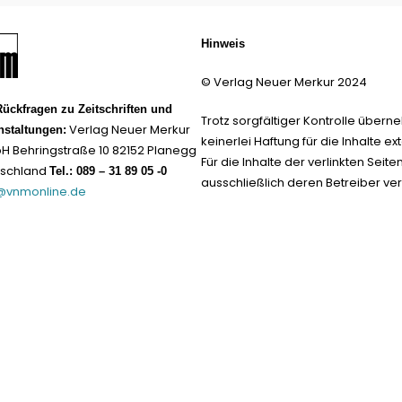
Hinweis
© Verlag Neuer Merkur 2024
Rückfragen zu Zeitschriften und
Trotz sorgfältiger Kontrolle übern
Verlag Neuer Merkur
nstaltungen:
keinerlei Haftung für die Inhalte ext
 Behringstraße 10 82152 Planegg
Für die Inhalte der verlinkten Seite
tschland
Tel.: 089 – 31 89 05 -0
ausschließlich deren Betreiber ver
@vnmonline.de
Datenschutz neu 2024
Impress
Vertrag widerrufen